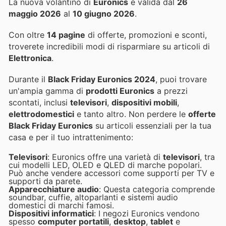
La nuova volantino di
Euronics
è valida dal
26
maggio 2026
al
10 giugno 2026
.
Con oltre
14 pagine
di offerte, promozioni e sconti,
troverete incredibili modi di risparmiare su articoli di
Elettronica
.
Durante il
Black Friday Euronics 2024
, puoi trovare
un'ampia gamma di
prodotti Euronics
a prezzi
scontati, inclusi
televisori
,
dispositivi mobili
,
elettrodomestici
e tanto altro. Non perdere le
offerte
Black Friday Euronics
su articoli essenziali per la tua
casa e per il tuo intrattenimento:
Televisori
: Euronics offre una varietà di
televisori
, tra
cui modelli LED, OLED e QLED di marche popolari.
Può anche vendere accessori come supporti per TV e
supporti da parete.
Apparecchiature audio
: Questa categoria comprende
soundbar, cuffie, altoparlanti e sistemi audio
domestici di marchi famosi.
Dispositivi informatici
: I negozi Euronics vendono
spesso
computer portatili
,
desktop
,
tablet
e