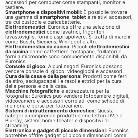
accessori per computer come stampanti, monitor e
tastiere.
Smartphone e dispositivi mobili
: È possibile trovare
una gamma di
smartphone
,
tablet
e relativi accessori,
tra cui custodie e caricabatterie.
Elettrodomestici
: Euronics offre una selezione di
elettrodomestici
come lavatrici, frigoriferi,
lavastoviglie, forni e aspirapolvere. Si tratta di marchi
come Bosch, Siemens, Whirlpool e altri.
Elettrodomestici da cucina
: Piccoli
elettrodomestici
da cucina
come caffettiere, tostapane, frullatori e
forni a microonde sono comunemente disponibili da
Euronics.
Console di gioco
: Alcuni negozi Euronics possono
vendere console di gioco, videogiochi e accessori.
Cura della casa e della persona
: Prodotti come ferri
da stiro, asciugacapelli e rasoi elettrici per la cura
della persona e della casa.
Macchine fotografiche
e attrezzature per la
fotografia: Euronics può vendere fotocamere digitali,
videocamere e accessori correlati, come schede di
memoria e borse per fotocamere.
Sistemi di intrattenimento domestico
: Questa
categoria comprende prodotti come lettori DVD e
Blu-ray, sistemi home theater e dispositivi di
streaming.
Elettronica e gadget di piccole dimensioni
: Euronics
potrebbe offrire gadget di piccole dimensioni come