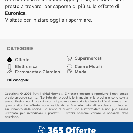
presto a trovarci per saperne di più sulle offerte di
Euronics
!
Visitate
per iniziare oggi a risparmiare.
CATEGORIE
Supermercati
Offerte
Elettronica
Casa e Mobili
Ferramenta e Giardino
Moda
Salute e Bellezza
Sport e tempo libero
Più categorie
Bambini e Neonati
Animali Domestici
Altri
Copyright © 2026 Tutti i diritti riservati. È vietato copiare o riprodurre i testi senza
previo accordo scritto. "Le foto dei prodotti, le immagini e le brochure sono solo a
scopo illustrativo. I prezzi scontati provengono dai distributori ufficiali elencati su
questo sito. Le offerte sono valide da e fino alla data di scadenza o fino ad
esaurimento delle scorte. Lo scopo di questo sito è informativo e non può essere
utilizzato per rivendicare i prodotti. I prezzi possono variare a seconda della
posizione.