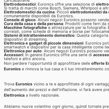
caricabatterie.
Elettrodomestici
: Euronics offre una selezione di
elettr
Si tratta di marchi come Bosch, Siemens, Whirlpool e altri
Elettrodomestici da cucina
: Piccoli
elettrodomestici da 
comunemente disponibili da Euronics.
Console di gioco
: Alcuni negozi Euronics possono vender
Cura della casa e della persona
: Prodotti come ferri da s
Macchine fotografiche
e attrezzature per la fotografia:
correlati, come schede di memoria e borse per fotocame
Sistemi di intrattenimento domestico
: Questa categoria
dispositivi di streaming.
Elettronica e gadget di piccole dimensioni
: Euronics pot
smartwatch e dispositivi per la casa intelligente come ter
Elettronica per auto
: Alcuni negozi Euronics possono ven
Accessori
: In genere Euronics offre una serie di
accesso
telefoni e altro ancora.
Non perdere l'opportunità di approfittare delle
offerte E
Euronics
e rinnova la tua casa e il tuo intrattenimento con
Trova
Euronics
vicino a te e approfittate di ogni vantagg
dell'aumento dei prezzi e dell'inflazione.
vi farà avere pr
Elettronica
a livello nazionale.
Abbiamo nuove volantino ogni giorno, quindi tornate pres