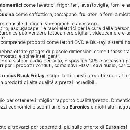
odomestici
come lavatrici, frigoriferi, lavastoviglie, forni e 
.
cucina
come caffettiere, tostapane, frullatori e forni a mi
e console di gioco, videogiochi e accessori.
tiro, asciugacapelli e rasoi elettrici per la cura della person
 Euronics può vendere fotocamere digitali, videocamere e a
re.
 comprende prodotti come lettori DVD e Blu-ray, sistemi h
rebbe offrire gadget di piccole dimensioni come fitness tra
mostati e spine intelligenti.
dere sistemi audio per auto, dispositivi GPS e accessori pe
ri
per i prodotti venduti, come cavi HDMI, cavi audio, caric
uronics Black Friday
, scopri tutti questi prodotti scontati n
 prodotti di alta qualità a prezzi incredibili.
io per ottenere il miglior rapporto qualità/prezzo. Dimenti
ezzi economici e sconti unici su
Euronics
e molti altri negoz
to a trovarci per saperne di più sulle offerte di
Euronics
!