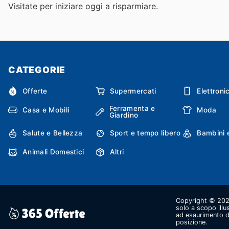
Visitate
per iniziare oggi a risparmiare.
CATEGORIE
Offerte
Supermercati
Elettroni
Ferramenta e
Casa e Mobili
Moda
Giardino
Salute e Bellezza
Sport e tempo libero
Bambini 
Animali Domestici
Altri
Copyright © 2026 
solo a scopo illu
ad esaurimento de
posizione.