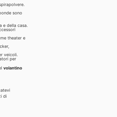
aspirapolvere.
croonde sono
a e della casa.
ccessori
ome theater e
cker,
r veicoli.
atori per
el
volantino
catevi
i di