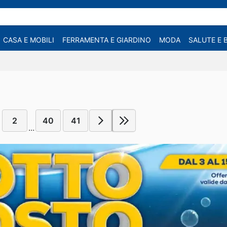
CASA E MOBILI
FERRAMENTA E GIARDINO
MODA
SALUTE E 
2
40
41
...