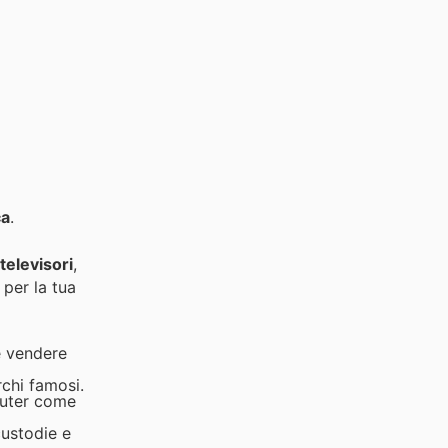
ca
.
televisori
,
 per la tua
e vendere
rchi famosi.
uter come
custodie e