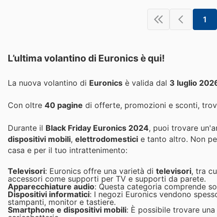
1
L’ultima volantino di Euronics è qui!
La nuova volantino di
Euronics
è valida dal
3 luglio 202
Con oltre
40 pagine
di offerte, promozioni e sconti, trov
Durante il
Black Friday Euronics 2024
, puoi trovare un
dispositivi mobili
,
elettrodomestici
e tanto altro. Non p
casa e per il tuo intrattenimento:
Televisori
: Euronics offre una varietà di
televisori
, tra 
accessori come supporti per TV e supporti da parete.
Apparecchiature audio
: Questa categoria comprende soun
Dispositivi informatici
: I negozi Euronics vendono spes
stampanti, monitor e tastiere.
Smartphone e dispositivi mobili
: È possibile trovare u