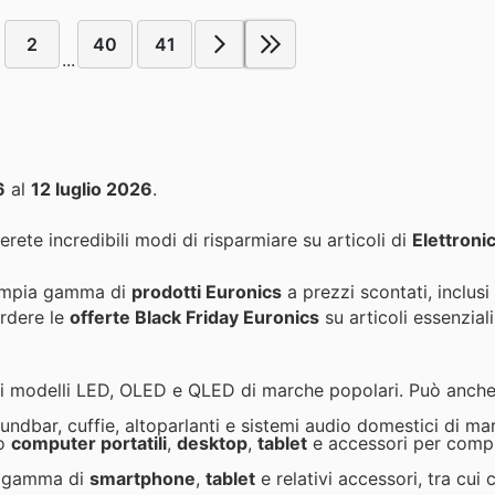
2
40
41
...
6
al
12 luglio 2026
.
erete incredibili modi di risparmiare su articoli di
Elettroni
'ampia gamma di
prodotti Euronics
a prezzi scontati, inclusi
erdere le
offerte Black Friday Euronics
su articoli essenziali
cui modelli LED, OLED e QLED di marche popolari. Può anch
dbar, cuffie, altoparlanti e sistemi audio domestici di ma
so
computer portatili
,
desktop
,
tablet
e accessori per comp
na gamma di
smartphone
,
tablet
e relativi accessori, tra cui 