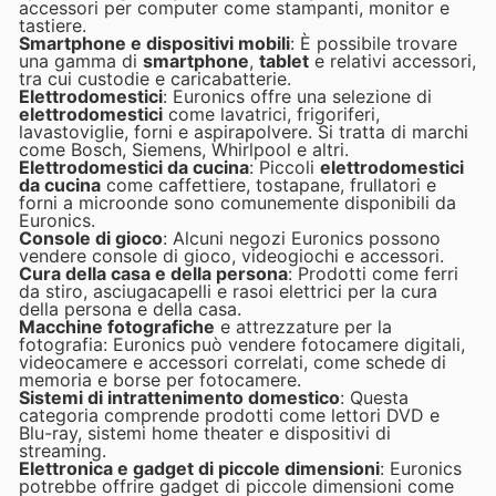
accessori per computer come stampanti, monitor e
tastiere.
Smartphone e dispositivi mobili
: È possibile trovare
una gamma di
smartphone
,
tablet
e relativi accessori,
tra cui custodie e caricabatterie.
Elettrodomestici
: Euronics offre una selezione di
elettrodomestici
come lavatrici, frigoriferi,
lavastoviglie, forni e aspirapolvere. Si tratta di marchi
come Bosch, Siemens, Whirlpool e altri.
Elettrodomestici da cucina
: Piccoli
elettrodomestici
da cucina
come caffettiere, tostapane, frullatori e
forni a microonde sono comunemente disponibili da
Euronics.
Console di gioco
: Alcuni negozi Euronics possono
vendere console di gioco, videogiochi e accessori.
Cura della casa e della persona
: Prodotti come ferri
da stiro, asciugacapelli e rasoi elettrici per la cura
della persona e della casa.
Macchine fotografiche
e attrezzature per la
fotografia: Euronics può vendere fotocamere digitali,
videocamere e accessori correlati, come schede di
memoria e borse per fotocamere.
Sistemi di intrattenimento domestico
: Questa
categoria comprende prodotti come lettori DVD e
Blu-ray, sistemi home theater e dispositivi di
streaming.
Elettronica e gadget di piccole dimensioni
: Euronics
potrebbe offrire gadget di piccole dimensioni come