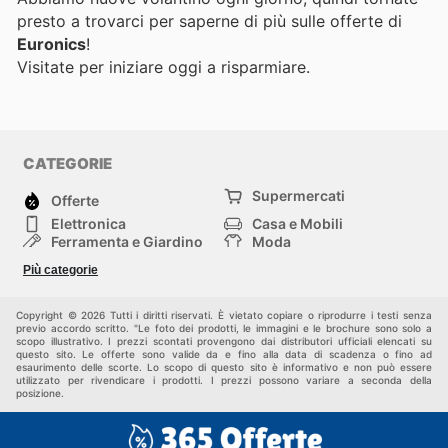
presto a trovarci per saperne di più sulle offerte di
Euronics
!
Visitate
per iniziare oggi a risparmiare.
CATEGORIE
Supermercati
Offerte
Elettronica
Casa e Mobili
Ferramenta e Giardino
Moda
Salute e Bellezza
Sport e tempo libero
Più categorie
Bambini e Neonati
Animali Domestici
Altri
Copyright © 2026 Tutti i diritti riservati. È vietato copiare o riprodurre i testi senza
previo accordo scritto. "Le foto dei prodotti, le immagini e le brochure sono solo a
scopo illustrativo. I prezzi scontati provengono dai distributori ufficiali elencati su
questo sito. Le offerte sono valide da e fino alla data di scadenza o fino ad
esaurimento delle scorte. Lo scopo di questo sito è informativo e non può essere
utilizzato per rivendicare i prodotti. I prezzi possono variare a seconda della
posizione.