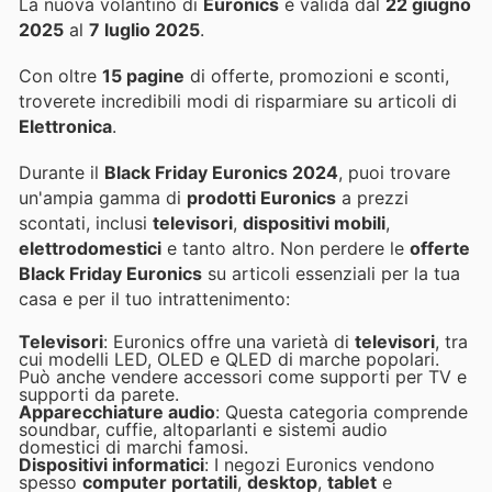
La nuova volantino di
Euronics
è valida dal
22 giugno
2025
al
7 luglio 2025
.
Con oltre
15 pagine
di offerte, promozioni e sconti,
troverete incredibili modi di risparmiare su articoli di
Elettronica
.
Durante il
Black Friday Euronics 2024
, puoi trovare
un'ampia gamma di
prodotti Euronics
a prezzi
scontati, inclusi
televisori
,
dispositivi mobili
,
elettrodomestici
e tanto altro. Non perdere le
offerte
Black Friday Euronics
su articoli essenziali per la tua
casa e per il tuo intrattenimento:
Televisori
: Euronics offre una varietà di
televisori
, tra
cui modelli LED, OLED e QLED di marche popolari.
Può anche vendere accessori come supporti per TV e
supporti da parete.
Apparecchiature audio
: Questa categoria comprende
soundbar, cuffie, altoparlanti e sistemi audio
domestici di marchi famosi.
Dispositivi informatici
: I negozi Euronics vendono
spesso
computer portatili
,
desktop
,
tablet
e