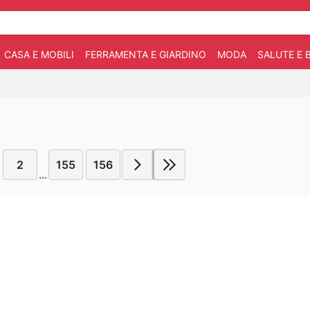
CASA E MOBILI
FERRAMENTA E GIARDINO
MODA
SALUTE E 
2
155
156
...