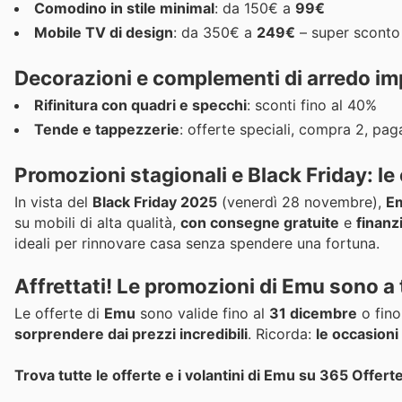
Comodino in stile minimal
: da 150€ a
99€
Mobile TV di design
: da 350€ a
249€
– super sconto
Decorazioni e complementi di arredo imp
Rifinitura con quadri e specchi
: sconti fino al 40%
Tende e tappezzerie
: offerte speciali, compra 2, pa
Promozioni stagionali e Black Friday: le
In vista del
Black Friday 2025
(venerdì 28 novembre),
E
su mobili di alta qualità,
con consegne gratuite
e
finanz
ideali per rinnovare casa senza spendere una fortuna.
Affrettati! Le promozioni di Emu sono a
Le offerte di
Emu
sono valide fino al
31 dicembre
o fino
sorprendere dai prezzi incredibili
. Ricorda:
le occasioni
Trova tutte le offerte e i volantini di Emu su 365 Offerte