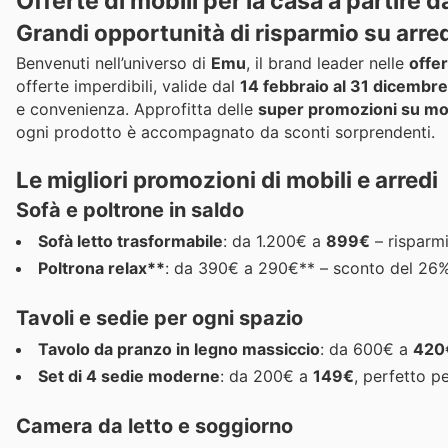
Offerte di mobili per la casa a partire 
Grandi opportunità di risparmio su arr
Benvenuti nell’universo di
Emu
, il brand leader nelle
offer
offerte imperdibili, valide dal
14 febbraio al 31 dicembre
e convenienza. Approfitta delle
super promozioni su mob
ogni prodotto è accompagnato da sconti sorprendenti.
Le migliori promozioni di mobili e arredi
Sofà e poltrone in saldo
Sofà letto trasformabile
: da 1.200€ a
899€
– risparm
Poltrona relax**
: da 390€ a 290€** – sconto del 26
Tavoli e sedie per ogni spazio
Tavolo da pranzo in legno massiccio
: da 600€ a
420
Set di 4 sedie moderne
: da 200€ a
149€
, perfetto p
Camera da letto e soggiorno