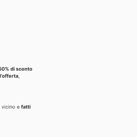
 50% di sconto
d’offerta
,
ù vicino e
fatti