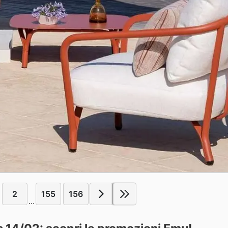
2
155
156
...