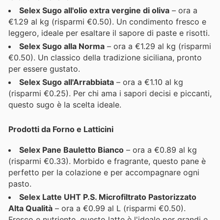
Selex Sugo all'olio extra vergine di oliva
– ora a
€1.29 al kg (risparmi €0.50). Un condimento fresco e
leggero, ideale per esaltare il sapore di paste e risotti.
Selex Sugo alla Norma
– ora a €1.29 al kg (risparmi
€0.50). Un classico della tradizione siciliana, pronto
per essere gustato.
Selex Sugo all'Arrabbiata
– ora a €1.10 al kg
(risparmi €0.25). Per chi ama i sapori decisi e piccanti,
questo sugo è la scelta ideale.
Prodotti da Forno e Latticini
Selex Pane Bauletto Bianco
– ora a €0.89 al kg
(risparmi €0.33). Morbido e fragrante, questo pane è
perfetto per la colazione e per accompagnare ogni
pasto.
Selex Latte UHT P.S. Microfiltrato Pastorizzato
Alta Qualità
– ora a €0.99 al L (risparmi €0.50).
Fresco e nutriente, questo latte è l'ideale per grandi e