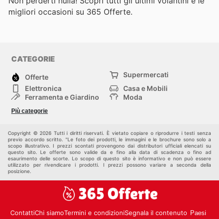
Non perderti nulla! Scopri tutti gli ultimi volantini e le
migliori occasioni su 365 Offerte.
CATEGORIE
Supermercati
Offerte
Elettronica
Casa e Mobili
Ferramenta e Giardino
Moda
Salute e Bellezza
Sport e tempo libero
Più categorie
Bambini e Neonati
Animali Domestici
Altri
Copyright © 2026 Tutti i diritti riservati. È vietato copiare o riprodurre i testi senza
previo accordo scritto. "Le foto dei prodotti, le immagini e le brochure sono solo a
scopo illustrativo. I prezzi scontati provengono dai distributori ufficiali elencati su
questo sito. Le offerte sono valide da e fino alla data di scadenza o fino ad
esaurimento delle scorte. Lo scopo di questo sito è informativo e non può essere
utilizzato per rivendicare i prodotti. I prezzi possono variare a seconda della
posizione.
Contatti
Chi siamo
Termini e condizioni
Segnala il contenuto
Paesi