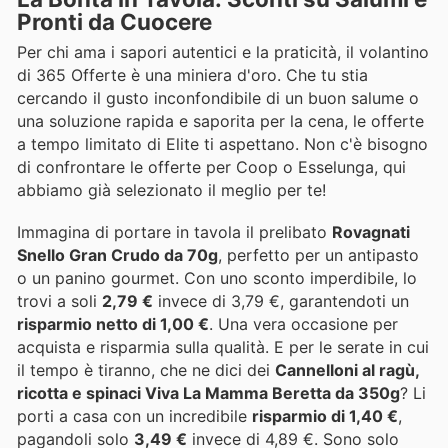
Pronti da Cuocere
Per chi ama i sapori autentici e la praticità, il volantino
di 365 Offerte è una miniera d'oro. Che tu stia
cercando il gusto inconfondibile di un buon salume o
una soluzione rapida e saporita per la cena, le offerte
a tempo limitato di Elite ti aspettano. Non c'è bisogno
di confrontare le offerte per Coop o Esselunga, qui
abbiamo già selezionato il meglio per te!
Immagina di portare in tavola il prelibato
Rovagnati
Snello Gran Crudo da 70g
, perfetto per un antipasto
o un panino gourmet. Con uno sconto imperdibile, lo
trovi a soli
2,79 €
invece di 3,79 €, garantendoti un
risparmio netto di 1,00 €
. Una vera occasione per
acquista e risparmia sulla qualità. E per le serate in cui
il tempo è tiranno, che ne dici dei
Cannelloni al ragù,
ricotta e spinaci Viva La Mamma Beretta da 350g
? Li
porti a casa con un incredibile
risparmio di 1,40 €
,
pagandoli solo
3,49 €
invece di 4,89 €. Sono solo