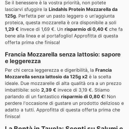
Se il benessere è la vostra priorità, non potete
lasciarvi sfuggire la
Lindahls Protein Mozzarella da
125g
. Perfetta per un pasto leggero o un'aggiunta
proteica, questa mozzarella è ora disponibile a soli
1,29 €
invece di 1,69 €. Un
risparmio di 0,40 €
che fa
bene alla linea e al portafoglio! Approfitta di questa
offerta prima che finisca!
Francia Mozzarella senza lattosio: sapore
e leggerezza
Per chi cerca leggerezza e digeribilità, la
Francia
Mozzarella senza lattosio da 125g x2
è la scelta
ideale. Due mozzarelle di alta qualità ora a un prezzo
imbattibile: solo
2,39 €
invece di 3,19 €. Stiamo
parlando di un fantastico
risparmio di 0,80 €
! Non
perdere l'occasione di gustare un prodotto delizioso e
adatto a tutti. Approfitta di questa offerta prima che
finisca!
La Bontà in Tavola: Sconti su Salumi e