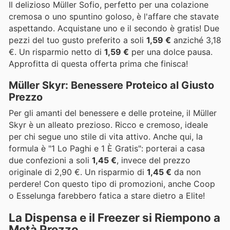
Il delizioso Müller Sofio, perfetto per una colazione
cremosa o uno spuntino goloso, è l'affare che stavate
aspettando. Acquistane uno e il secondo è gratis! Due
pezzi del tuo gusto preferito a soli
1,59 €
anziché 3,18
€. Un risparmio netto di
1,59 €
per una dolce pausa.
Approfitta di questa offerta prima che finisca!
Müller Skyr: Benessere Proteico al Giusto
Prezzo
Per gli amanti del benessere e delle proteine, il Müller
Skyr è un alleato prezioso. Ricco e cremoso, ideale
per chi segue uno stile di vita attivo. Anche qui, la
formula è "1 Lo Paghi e 1 È Gratis": porterai a casa
due confezioni a soli
1,45 €
, invece del prezzo
originale di 2,90 €. Un risparmio di
1,45 €
da non
perdere! Con questo tipo di promozioni, anche Coop
o Esselunga farebbero fatica a stare dietro a Elite!
La Dispensa e il Freezer si Riempono a
Metà Prezzo