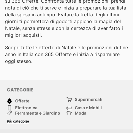
su 365 Offerte. Confronta tutte le promozioni, prendi
nota di ciò che ti serve e inizia a preparare la tua lista
della spesa in anticipo. Evitare la fretta degli ultimi
giorni ti permetterà di goderti appieno la magia del
Natale, senza stress e con la certezza di aver fatto i
migliori acquisti.
Scopri tutte le offerte di Natale e le promozioni di fine
anno in Italia con 365 Offerte e inizia a risparmiare
oggi stesso.
CATEGORIE
Supermercati
Offerte
Elettronica
Casa e Mobili
Ferramenta e Giardino
Moda
Salute e Bellezza
Sport e tempo libero
Più categorie
Bambini e Neonati
Animali Domestici
Altri