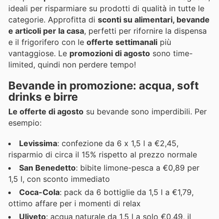
ideali per risparmiare su prodotti di qualità in tutte le
categorie. Approfitta di
sconti su alimentari, bevande
e articoli per la casa
, perfetti per rifornire la dispensa
e il frigorifero con le
offerte settimanali
più
vantaggiose. Le
promozioni di agosto
sono time-
limited, quindi non perdere tempo!
Bevande in promozione: acqua, soft
drinks e birre
Le offerte di agosto
su bevande sono imperdibili. Per
esempio:
Levissima
: confezione da 6 x 1,5 l a €2,45,
risparmio di circa il 15% rispetto al prezzo normale
San Benedetto
: bibite limone-pesca a €0,89 per
1,5 l, con sconto immediato
Coca-Cola
: pack da 6 bottiglie da 1,5 l a €1,79,
ottimo affare per i momenti di relax
Uliveto
: acqua naturale da 1,5 l a solo €0,49, il