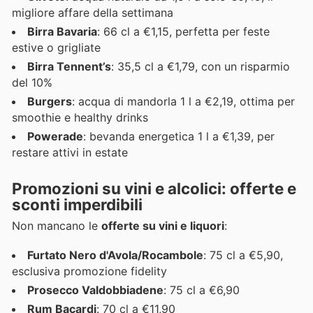
migliore affare della settimana
Birra Bavaria
: 66 cl a €1,15, perfetta per feste
estive o grigliate
Birra Tennent’s
: 35,5 cl a €1,79, con un risparmio
del 10%
Burgers
: acqua di mandorla 1 l a €2,19, ottima per
smoothie e healthy drinks
Powerade
: bevanda energetica 1 l a €1,39, per
restare attivi in estate
Promozioni su vini e alcolici: offerte e
sconti imperdibili
Non mancano le
offerte su vini e liquori
:
Furtato Nero d'Avola/Rocambole
: 75 cl a €5,90,
esclusiva promozione fidelity
Prosecco Valdobbiadene
: 75 cl a €6,90
Rum Bacardi
: 70 cl a €11,90