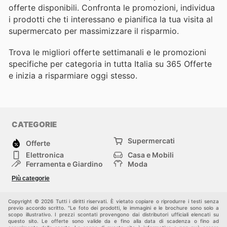
offerte disponibili. Confronta le promozioni, individua
i prodotti che ti interessano e pianifica la tua visita al
supermercato per massimizzare il risparmio.
Trova le migliori offerte settimanali e le promozioni
specifiche per categoria in tutta Italia su 365 Offerte
e inizia a risparmiare oggi stesso.
CATEGORIE
Supermercati
Offerte
Elettronica
Casa e Mobili
Ferramenta e Giardino
Moda
Salute e Bellezza
Sport e tempo libero
Più categorie
Bambini e Neonati
Animali Domestici
Altri
Copyright © 2026 Tutti i diritti riservati. È vietato copiare o riprodurre i testi senza
previo accordo scritto. "Le foto dei prodotti, le immagini e le brochure sono solo a
scopo illustrativo. I prezzi scontati provengono dai distributori ufficiali elencati su
questo sito. Le offerte sono valide da e fino alla data di scadenza o fino ad