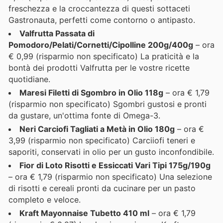
freschezza e la croccantezza di questi sottaceti
Gastronauta, perfetti come contorno o antipasto.
Valfrutta Passata di
Pomodoro/Pelati/Cornetti/Cipolline 200g/400g
– ora
€ 0,99 (risparmio non specificato) La praticità e la
bontà dei prodotti Valfrutta per le vostre ricette
quotidiane.
Maresi Filetti di Sgombro in Olio 118g
– ora € 1,79
(risparmio non specificato) Sgombri gustosi e pronti
da gustare, un'ottima fonte di Omega-3.
Neri Carciofi Tagliati a Metà in Olio 180g
– ora €
3,99 (risparmio non specificato) Carciiofi teneri e
saporiti, conservati in olio per un gusto inconfondibile.
Fior di Loto Risotti e Essiccati Vari Tipi 175g/190g
– ora € 1,79 (risparmio non specificato) Una selezione
di risotti e cereali pronti da cucinare per un pasto
completo e veloce.
Kraft Mayonnaise Tubetto 410 ml
– ora € 1,79