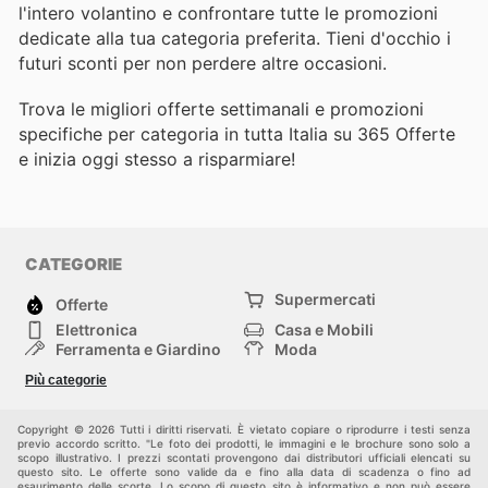
l'intero volantino e confrontare tutte le promozioni
dedicate alla tua categoria preferita. Tieni d'occhio i
futuri sconti per non perdere altre occasioni.
Trova le migliori offerte settimanali e promozioni
specifiche per categoria in tutta Italia su 365 Offerte
e inizia oggi stesso a risparmiare!
CATEGORIE
Supermercati
Offerte
Elettronica
Casa e Mobili
Ferramenta e Giardino
Moda
Salute e Bellezza
Sport e tempo libero
Più categorie
Bambini e Neonati
Animali Domestici
Altri
Copyright © 2026 Tutti i diritti riservati. È vietato copiare o riprodurre i testi senza
previo accordo scritto. "Le foto dei prodotti, le immagini e le brochure sono solo a
scopo illustrativo. I prezzi scontati provengono dai distributori ufficiali elencati su
questo sito. Le offerte sono valide da e fino alla data di scadenza o fino ad
esaurimento delle scorte. Lo scopo di questo sito è informativo e non può essere