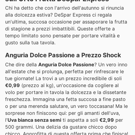
Chi ha detto che con l'arrivo dell'autunno si rinuncia
alla dolcezza estiva? DeSpar Express ci regala
un'ultima, succosa occasione per assaporare la frutta
di stagione a prezzi imbattibili. Queste offerte a
tempo limitato sono pensate per portare vitalità e
gusto sulla tua tavola.
Anguria Dolce Passione a Prezzo Shock
Che dire della
Anguria Dolce Passione
? Un vero inno
all'estate che si prolunga, perfetta per rinfrescare le
tue giornate! La trovi a un prezzo incredibile di soli
€0,99
(prezzo al kg), un'occasione da cogliere al
volo per portare in tavola la dolcezza e la dissetante
freschezza. Immagina una fetta succosa a fine pasto
o per una merenda salutare, un vero toccasana! Ma le
sorprese non finiscono qui: per gli amanti dell'uva,
l'
Uva bianca senza semi
ti aspetta a soli
€2,99
per
500 grammi. Una delizia da gustare chicco dopo
chicco. Approfitta di questa offerta prima che finisca!