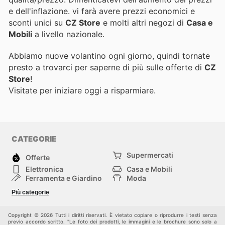
e dell'inflazione.
vi farà avere prezzi economici e
sconti unici su
CZ Store
e molti altri negozi di
Casa e
Mobili
a livello nazionale.
Abbiamo nuove volantino ogni giorno, quindi tornate
presto a trovarci per saperne di più sulle offerte di
CZ
Store
!
Visitate
per iniziare oggi a risparmiare.
CATEGORIE
Supermercati
Offerte
Elettronica
Casa e Mobili
Ferramenta e Giardino
Moda
Salute e Bellezza
Sport e tempo libero
Più categorie
Bambini e Neonati
Animali Domestici
Altri
Copyright © 2026 Tutti i diritti riservati. È vietato copiare o riprodurre i testi senza
previo accordo scritto. "Le foto dei prodotti, le immagini e le brochure sono solo a