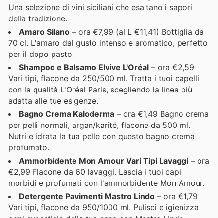
Una selezione di vini siciliani che esaltano i sapori
della tradizione.
Amaro Silano
– ora €7,99 (al L €11,41) Bottiglia da
70 cl. L'amaro dal gusto intenso e aromatico, perfetto
per il dopo pasto.
Shampoo e Balsamo Elvive L'Oréal
– ora €2,59
Vari tipi, flacone da 250/500 ml. Tratta i tuoi capelli
con la qualità L'Oréal Paris, scegliendo la linea più
adatta alle tue esigenze.
Bagno Crema Kaloderma
– ora €1,49 Bagno crema
per pelli normali, argan/karité, flacone da 500 ml.
Nutri e idrata la tua pelle con questo bagno crema
profumato.
Ammorbidente Mon Amour Vari Tipi Lavaggi
– ora
€2,99 Flacone da 60 lavaggi. Lascia i tuoi capi
morbidi e profumati con l'ammorbidente Mon Amour.
Detergente Pavimenti Mastro Lindo
– ora €1,79
Vari tipi, flacone da 950/1000 ml. Pulisci e igienizza