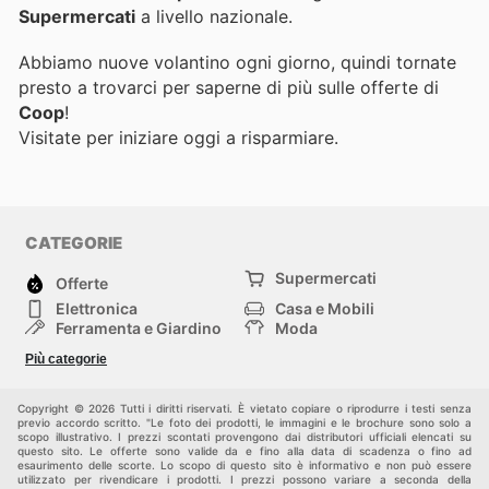
Supermercati
a livello nazionale.
Abbiamo nuove volantino ogni giorno, quindi tornate
presto a trovarci per saperne di più sulle offerte di
Coop
!
Visitate
per iniziare oggi a risparmiare.
CATEGORIE
Supermercati
Offerte
Elettronica
Casa e Mobili
Ferramenta e Giardino
Moda
Salute e Bellezza
Sport e tempo libero
Più categorie
Bambini e Neonati
Animali Domestici
Altri
Copyright © 2026 Tutti i diritti riservati. È vietato copiare o riprodurre i testi senza
previo accordo scritto. "Le foto dei prodotti, le immagini e le brochure sono solo a
scopo illustrativo. I prezzi scontati provengono dai distributori ufficiali elencati su
questo sito. Le offerte sono valide da e fino alla data di scadenza o fino ad
esaurimento delle scorte. Lo scopo di questo sito è informativo e non può essere
utilizzato per rivendicare i prodotti. I prezzi possono variare a seconda della