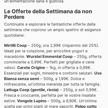
un'alimentazione sana e gustosa.
Le Offerte della Settimana da non
Perdere
Continuate a esplorare le fantastiche offerte della
settimana che coprono un ampio spettro di esigenze
quotidiane:
Mirtilli Coop
– 250g, ora 2,99€ (risparmio del 25%).
Ideali per la colazione, per arricchire yogurt e
macedonie.
Wurstel Emmental Coop
– 250g, offerta
convincente a 0,99€. Perfetti per grigliate e cene
veloci.
Carote Origine
– 1kg, in offerta a 0,99€.
Essenziali per sughi, minestre e contorni salutari.
Uva
Bianca senza semi
– 500g, a 1,99€. Dolce e
rinfrescante, un'ottima merenda per tutta la famiglia.
Lattuga Coop (gentile, riccia)
– 250g, a soli 0,99€.
Fresca e croccante, perfetta per le vostre insalate
estive.
Vongole Lupino
– 500g, a 6,90€. Un'ottima
scelta per primi piatti di mare saporiti.
Polpo cotto