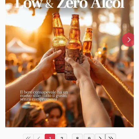
1
2
8
9