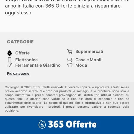
anno in Italia con 365 Offerte e inizia a risparmiare
oggi stesso.
CATEGORIE
Supermercati
Offerte
Elettronica
Casa e Mobili
Ferramenta e Giardino
Moda
Salute e Bellezza
Sport e tempo libero
Più categorie
Bambini e Neonati
Animali Domestici
Altri
Copyright © 2026 Tutti i diritti riservati. È vietato copiare o riprodurre i testi senza
previo accordo scritto. "Le foto dei prodotti, le immagini e le brochure sono solo a
scopo illustrativo. I prezzi scontati provengono dai distributori ufficiali elencati su
questo sito. Le offerte sono valide da e fino alla data di scadenza o fino ad
esaurimento delle scorte. Lo scopo di questo sito è informativo e non può essere
utilizzato per rivendicare i prodotti. I prezzi possono variare a seconda della
posizione.