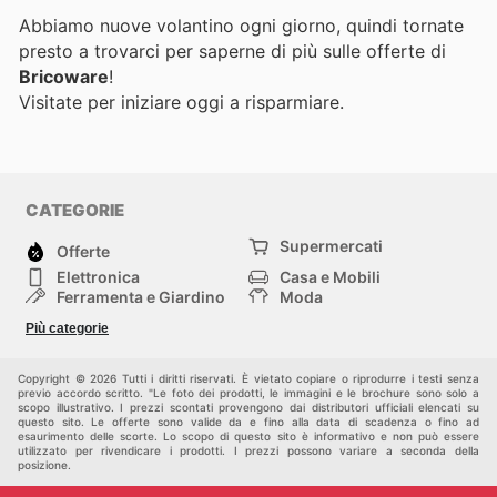
Abbiamo nuove volantino ogni giorno, quindi tornate
presto a trovarci per saperne di più sulle offerte di
Bricoware
!
Visitate
per iniziare oggi a risparmiare.
CATEGORIE
Supermercati
Offerte
Elettronica
Casa e Mobili
Ferramenta e Giardino
Moda
Salute e Bellezza
Sport e tempo libero
Più categorie
Bambini e Neonati
Animali Domestici
Altri
Copyright © 2026 Tutti i diritti riservati. È vietato copiare o riprodurre i testi senza
previo accordo scritto. "Le foto dei prodotti, le immagini e le brochure sono solo a
scopo illustrativo. I prezzi scontati provengono dai distributori ufficiali elencati su
questo sito. Le offerte sono valide da e fino alla data di scadenza o fino ad
esaurimento delle scorte. Lo scopo di questo sito è informativo e non può essere
utilizzato per rivendicare i prodotti. I prezzi possono variare a seconda della
posizione.