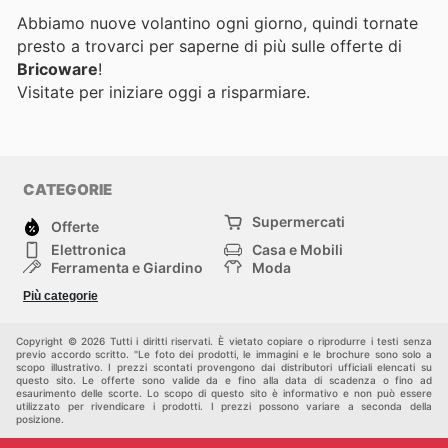
Abbiamo nuove volantino ogni giorno, quindi tornate
presto a trovarci per saperne di più sulle offerte di
Bricoware
!
Visitate
per iniziare oggi a risparmiare.
CATEGORIE
Supermercati
Offerte
Elettronica
Casa e Mobili
Ferramenta e Giardino
Moda
Salute e Bellezza
Sport e tempo libero
Più categorie
Bambini e Neonati
Animali Domestici
Altri
Copyright © 2026 Tutti i diritti riservati. È vietato copiare o riprodurre i testi senza
previo accordo scritto. "Le foto dei prodotti, le immagini e le brochure sono solo a
scopo illustrativo. I prezzi scontati provengono dai distributori ufficiali elencati su
questo sito. Le offerte sono valide da e fino alla data di scadenza o fino ad
esaurimento delle scorte. Lo scopo di questo sito è informativo e non può essere
utilizzato per rivendicare i prodotti. I prezzi possono variare a seconda della
posizione.