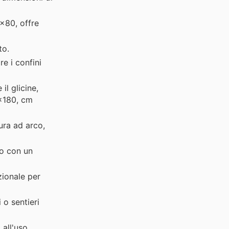
0x80, offre
to.
e i confini
l glicine,
0x180, cm
tura ad arco,
no con un
zionale per
 o sentieri
 all'uso