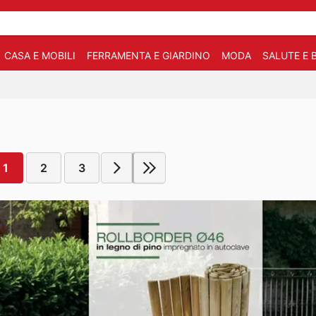
CASA E MOBILI
FERRAMENTA E GIARDINO
MODA
SALUTE E 
1
2
3