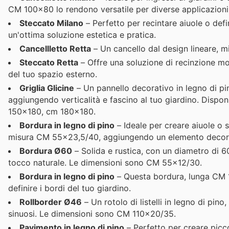
CM 100x80 lo rendono versatile per diverse applicazioni
Steccato Milano
– Perfetto per recintare aiuole o defi
un'ottima soluzione estetica e pratica.
Cancellletto Retta
– Un cancello dal design lineare, 
Steccato Retta
– Offre una soluzione di recinzione mo
del tuo spazio esterno.
Griglia Glicine
– Un pannello decorativo in legno di pin
aggiungendo verticalità e fascino al tuo giardino. Dis
150x180, cm 180x180.
Bordura in legno di pino
– Ideale per creare aiuole o s
misura CM 55x23,5/40, aggiungendo un elemento decora
Bordura Ø60
– Solida e rustica, con un diametro di 6
tocco naturale. Le dimensioni sono CM 55x12/30.
Bordura in legno di pino
– Questa bordura, lunga CM 1
definire i bordi del tuo giardino.
Rollborder Ø46
– Un rotolo di listelli in legno di pino
sinuosi. Le dimensioni sono CM 110x20/35.
Pavimento in legno di pino
– Perfetto per creare picco