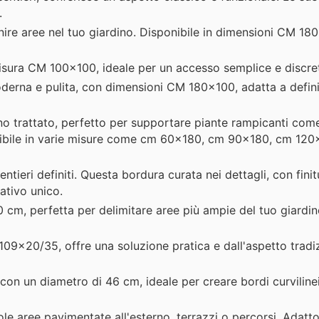
.
nire aree nel tuo giardino. Disponibile in dimensioni CM 18
misura CM 100x100, ideale per un accesso semplice e discre
derna e pulita, con dimensioni CM 180x100, adatta a definir
o trattato, perfetto per supportare piante rampicanti come i
ponibile in varie misure come cm 60x180, cm 90x180, cm 12
entieri definiti. Questa bordura curata nei dettagli, con fini
tivo unico.
0 cm, perfetta per delimitare aree più ampie del tuo giardi
09x20/35, offre una soluzione pratica e dall'aspetto tradi
, con un diametro di 46 cm, ideale per creare bordi curvilinei
le aree pavimentate all'esterno, terrazzi o percorsi. Adatto