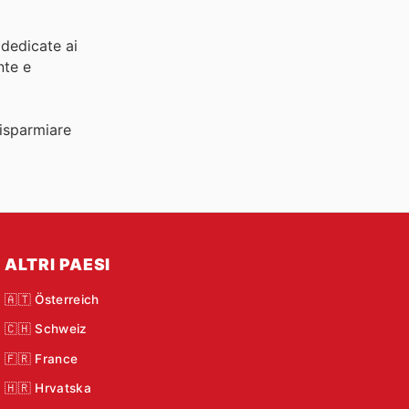
 dedicate ai
nte e
risparmiare
ALTRI PAESI
🇦🇹 Österreich
🇨🇭 Schweiz
🇫🇷 France
🇭🇷 Hrvatska