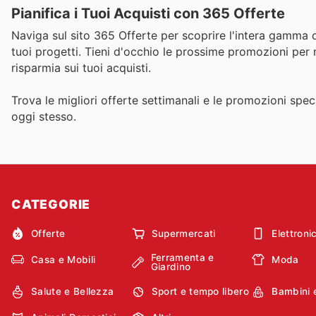
Pianifica i Tuoi Acquisti con 365 Offerte
Naviga sul sito 365 Offerte per scoprire l'intera gamma d
tuoi progetti. Tieni d'occhio le prossime promozioni per
risparmia sui tuoi acquisti.
Trova le migliori offerte settimanali e le promozioni speci
oggi stesso.
CATEGORIE
Offerte
Supermercati
Elettroni
Ferramenta e
Casa e Mobili
Moda
Giardino
Salute e Bellezza
Sport e tempo libero
Bambini 