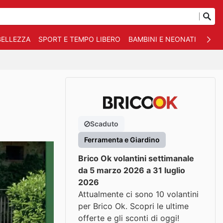
BELLEZZA
SPORT E TEMPO LIBERO
BAMBINI E NEONATI
ANIM
Scaduto
Ferramenta e Giardino
Brico Ok volantini settimanale
da 5 marzo 2026 a 31 luglio
2026
Attualmente ci sono 10 volantini
per Brico Ok. Scopri le ultime
offerte e gli sconti di oggi!