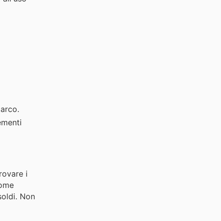
 arco.
ementi
rovare i
come
soldi. Non