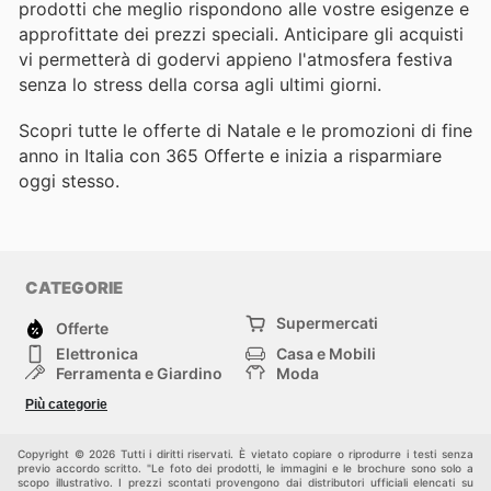
prodotti che meglio rispondono alle vostre esigenze e
approfittate dei prezzi speciali. Anticipare gli acquisti
vi permetterà di godervi appieno l'atmosfera festiva
senza lo stress della corsa agli ultimi giorni.
Scopri tutte le offerte di Natale e le promozioni di fine
anno in Italia con 365 Offerte e inizia a risparmiare
oggi stesso.
CATEGORIE
Supermercati
Offerte
Elettronica
Casa e Mobili
Ferramenta e Giardino
Moda
Salute e Bellezza
Sport e tempo libero
Più categorie
Bambini e Neonati
Animali Domestici
Altri
Copyright © 2026 Tutti i diritti riservati. È vietato copiare o riprodurre i testi senza
previo accordo scritto. "Le foto dei prodotti, le immagini e le brochure sono solo a
scopo illustrativo. I prezzi scontati provengono dai distributori ufficiali elencati su