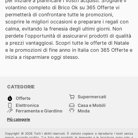
per iniziare a pianificare i vostri acquisti. Sfogliare il
volantino completo di Brico Ok su 365 Offerte vi
permetterà di confrontare tutte le promozioni,
scoprire le migliori occasioni e preparare i regali con
calma, evitando la frenesia degli ultimi giorni. Non
perdete l'opportunità di assicurarvi prodotti di qualità
a prezzi vantaggiosi. Scopri tutte le offerte di Natale
e le promozioni di fine anno in Italia con 365 Offerte e
inizia a risparmiare oggi stesso.
CATEGORIE
Supermercati
Offerte
Elettronica
Casa e Mobili
Ferramenta e Giardino
Moda
Salute e Bellezza
Sport e tempo libero
Più categorie
Bambini e Neonati
Animali Domestici
Altri
Copyright © 2026 Tutti i diritti riservati. È vietato copiare o riprodurre i testi senza
previo accordo scritto. "Le foto dei prodotti, le immagini e le brochure sono solo a