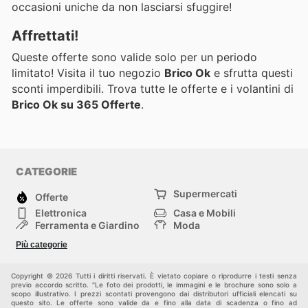
occasioni uniche da non lasciarsi sfuggire!
Affrettati!
Queste offerte sono valide solo per un periodo
limitato! Visita il tuo negozio
Brico Ok
e sfrutta questi
sconti imperdibili. Trova tutte le offerte e i volantini di
Brico Ok su 365 Offerte
.
CATEGORIE
Supermercati
Offerte
Elettronica
Casa e Mobili
Ferramenta e Giardino
Moda
Salute e Bellezza
Sport e tempo libero
Più categorie
Bambini e Neonati
Animali Domestici
Altri
Copyright © 2026 Tutti i diritti riservati. È vietato copiare o riprodurre i testi senza
previo accordo scritto. "Le foto dei prodotti, le immagini e le brochure sono solo a
scopo illustrativo. I prezzi scontati provengono dai distributori ufficiali elencati su
questo sito. Le offerte sono valide da e fino alla data di scadenza o fino ad