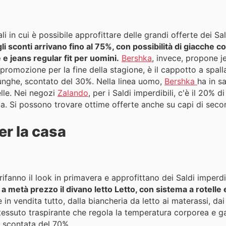
i in cui è possibile approfittare delle grandi offerte dei Sal
i sconti arrivano fino al 75%, con possibilità di giacche 
e jeans regular fit per uomini.
Bershka
, invece, propone je
 promozione per la fine della stagione, è il cappotto a spall
nghe, scontato del 30%. Nella linea uomo,
Bershka
ha in s
elle. Nei negozi
Zalando
, per i Saldi imperdibili, c'è il 20%
nca. Si possono trovare ottime offerte anche su capi di sec
er la casa
ifanno il look in primavera e approfittano dei Saldi imperdib
a metà prezzo il divano letto Letto, con sistema a rotelle e 
 in vendita tutto, dalla biancheria da letto ai materassi, da
essuto traspirante che regola la temperatura corporea e gar
è scontata del 70%.