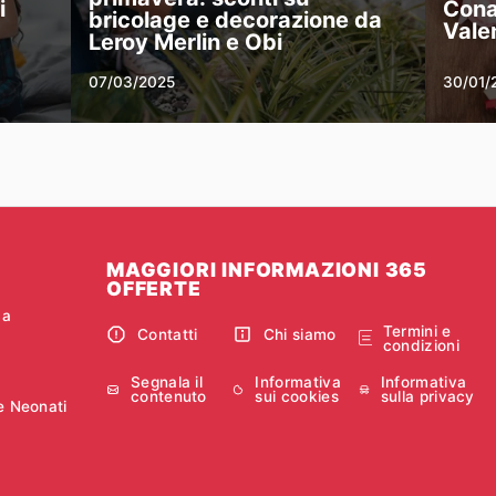
i
Cona
bricolage e decorazione da
Vale
Leroy Merlin e Obi
07/03/2025
30/01/
MAGGIORI INFORMAZIONI 365
OFFERTE
ca
Termini e
Contatti
Chi siamo
condizioni
Segnala il
Informativa
Informativa
contenuto
sui cookies
sulla privacy
e Neonati