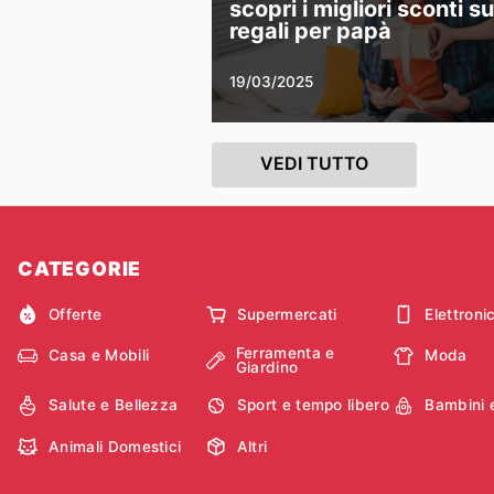
scopri i migliori sconti su
regali per papà
19/03/2025
VEDI TUTTO
CATEGORIE
Offerte
Supermercati
Elettroni
Ferramenta e
Casa e Mobili
Moda
Giardino
Salute e Bellezza
Sport e tempo libero
Bambini 
Animali Domestici
Altri