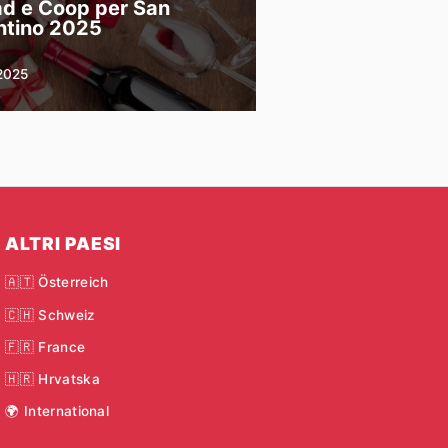
d e Coop per San
ntino 2025
2025
ALTRI PAESI
🇦🇹 Österreich
🇨🇭 Schweiz
🇫🇷 France
🇭🇷 Hrvatska
🌍 International