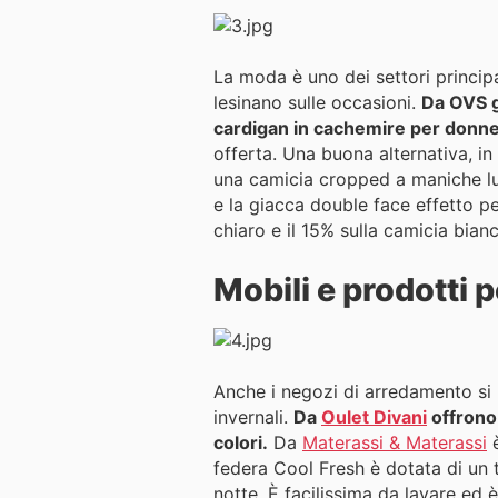
La moda è uno dei settori principal
lesinano sulle occasioni.
Da OVS gl
cardigan in cachemire per donne 
offerta. Una buona alternativa, in
una camicia cropped a maniche lu
e la giacca double face effetto p
chiaro e il 15% sulla camicia bia
Mobili e prodotti p
Anche i negozi di arredamento si r
invernali.
Da
Oulet Divani
offrono 
colori.
Da
Materassi & Materassi
è
federa Cool Fresh è dotata di un t
notte. È facilissima da lavare ed 