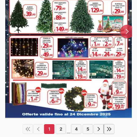
1
2
4
5
...