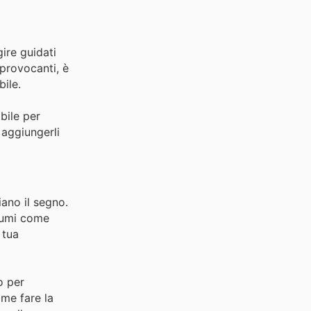
gire guidati
 provocanti, è
bile.
bile per
 aggiungerli
iano il segno.
ofumi come
 tua
o per
me fare la