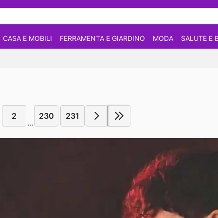
CASA E MOBILI
FERRAMENTA E GIARDINO
MODA
SALUTE E 
2
230
231
...