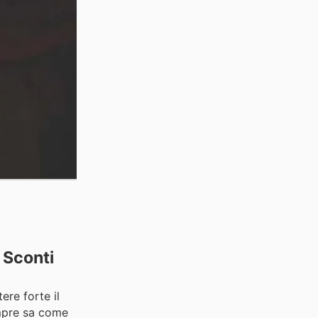
n Sconti
ere forte il
empre sa come