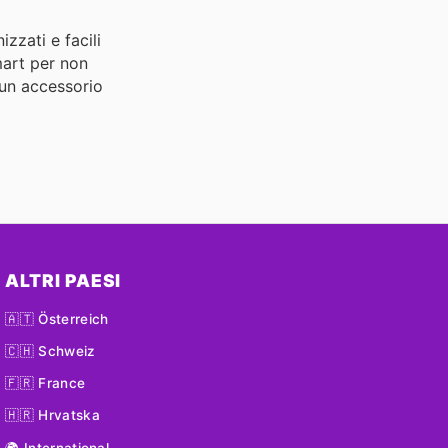
zzati e facili
mart per non
 un accessorio
ALTRI PAESI
🇦🇹 Österreich
🇨🇭 Schweiz
🇫🇷 France
🇭🇷 Hrvatska
🌍 International