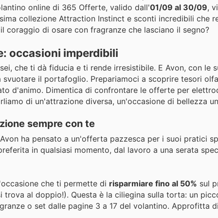
lantino online di 365 Offerte, valido dall'
01/09 al 30/09
, v
sima collezione Attraction Instinct e sconti incredibili che r
 il coraggio di osare con fragranze che lasciano il segno?
e: occasioni imperdibili
, che ti dà fiducia e ti rende irresistibile. E Avon, con le 
vuotare il portafoglio. Prepariamoci a scoprire tesori olfat
to d'animo. Dimentica di confrontare le offerte per elettro
iamo di un'attrazione diversa, un'occasione di bellezza un
azione sempre con te
Avon ha pensato a un'offerta pazzesca per i suoi pratici s
referita in qualsiasi momento, dal lavoro a una serata specia
n'occasione che ti permette di
risparmiare fino al 50%
sul p
rova al doppio!). Questa è la ciliegina sulla torta: un picc
agranze o set dalle pagine 3 a 17 del volantino. Approfitta d