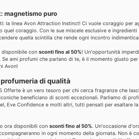
ct: magnetismo puro
ti: la linea Avon Attraction Instinct! Ci vuole coraggio per a
io quel coraggio. Con le sue miscele esclusive e ingredienti
ccendere quella scintilla che rende ogni incontro indimentica
è disponibile con
sconti fino al 50%
! Un'opportunità imperdi
o. Se ami profumi che parlano di te, è il momento giusto per
ni Avon!
a profumeria di qualità
5 Offerte è un vero tesoro per chi cerca fragranze che lasc
ee iconiche beneficiano di sconti eccezionali. Parliamo di pr
 Eve Confidence e molti altri, tutti pensati per esaltare la
no ora disponibili con
sconti fino al 50%
. Un'occasione d'or
 accompagneranno in ogni momento della giornata. Non è co