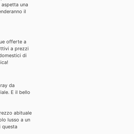
i aspetta una
enderanno il
sue offerte a
tivi a prezzi
domestici di
ica!
pray da
le. E il bello
rezzo abituale
olo lusso a un
i questa