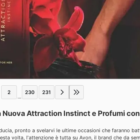
2
230
231
...
 la Nuova Attraction Instinct e Profumi co
iducia, pronto a svelarvi le ultime occasioni che faranno batt
Questa volta, l'attenzione è tutta su Avon, il brand che da s