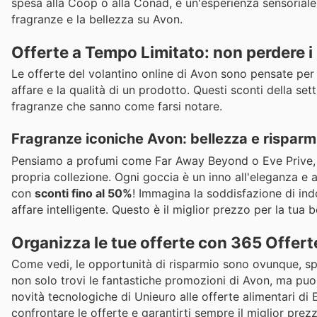
spesa alla Coop o alla Conad, è un'esperienza sensoriale e 
fragranze e la bellezza su Avon.
Offerte a Tempo Limitato: non perdere i
Le offerte del volantino online di Avon sono pensate per 
affare e la qualità di un prodotto. Questi sconti della se
fragranze che sanno come farsi notare.
Fragranze iconiche Avon: bellezza e risparmi
Pensiamo a profumi come Far Away Beyond o Eve Prive, v
propria collezione. Ogni goccia è un inno all'eleganza e al
con
sconti fino al 50%
! Immagina la soddisfazione di ind
affare intelligente. Questo è il miglior prezzo per la tua 
Organizza le tue offerte con 365 Offerte:
Come vedi, le opportunità di risparmio sono ovunque, sp
non solo trovi le fantastiche promozioni di Avon, ma puoi s
novità tecnologiche di Unieuro alle offerte alimentari di E
confrontare le offerte e garantirti sempre il miglior prez