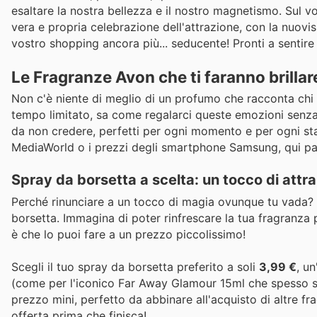
esaltare la nostra bellezza e il nostro magnetismo. Sul vo
vera e propria celebrazione dell'attrazione, con la nuovis
vostro shopping ancora più... seducente! Pronti a sentire
Le Fragranze Avon che ti faranno brillar
Non c'è niente di meglio di un profumo che racconta chi sei
tempo limitato, sa come regalarci queste emozioni senza s
da non credere, perfetti per ogni momento e per ogni sta
MediaWorld o i prezzi degli smartphone Samsung, qui parl
Spray da borsetta a scelta: un tocco di attr
Perché rinunciare a un tocco di magia ovunque tu vada? 
borsetta. Immagina di poter rinfrescare la tua fragranza p
è che lo puoi fare a un prezzo piccolissimo!
Scegli il tuo spray da borsetta preferito a soli
3,99 €
, u
(come per l'iconico Far Away Glamour 15ml che spesso si t
prezzo mini, perfetto da abbinare all'acquisto di altre fr
offerta prima che finisca!