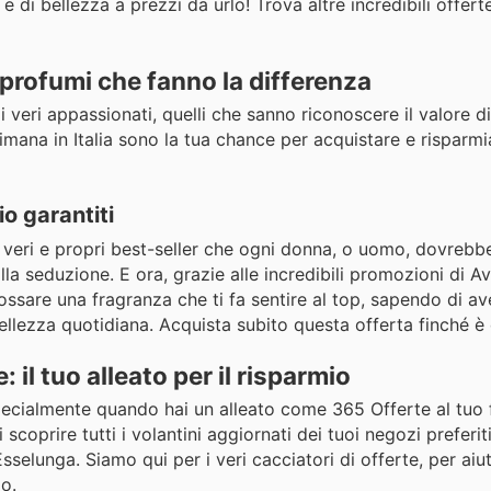
di bellezza a prezzi da urlo! Trova altre incredibili offerte
 profumi che fanno la differenza
i veri appassionati, quelli che sanno riconoscere il valore d
ttimana in Italia sono la tua chance per acquistare e risparmi
o garantiti
eri e propri best-seller che ogni donna, o uomo, dovrebbe
la seduzione. E ora, grazie alle incredibili promozioni di Av
ossare una fragranza che ti fa sentire al top, sapendo di av
bellezza quotidiana. Acquista subito questa offerta finché è 
 il tuo alleato per il risparmio
ecialmente quando hai un alleato come 365 Offerte al tuo f
coprire tutti i volantini aggiornati dei tuoi negozi preferiti
sselunga. Siamo qui per i veri cacciatori di offerte, per aiut
zo.