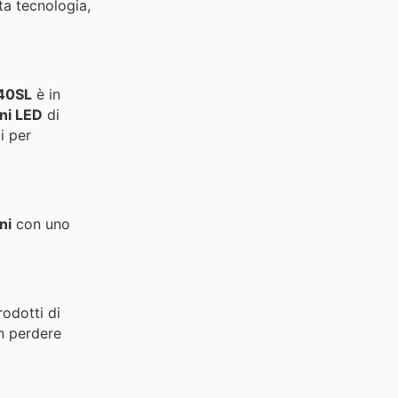
ta tecnologia,
40SL
è in
oni LED
di
ti per
ni
con uno
odotti di
n perdere