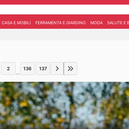
CASA E MOBILI
FERRAMENTA E GIARDINO
MODA
SALUTE E 
2
136
137
...