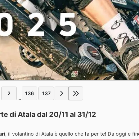
2
136
137
...
te di Atala dal 20/11 al 31/12
ari
, il volantino di Atala è quello che fa per te! Da oggi e fin