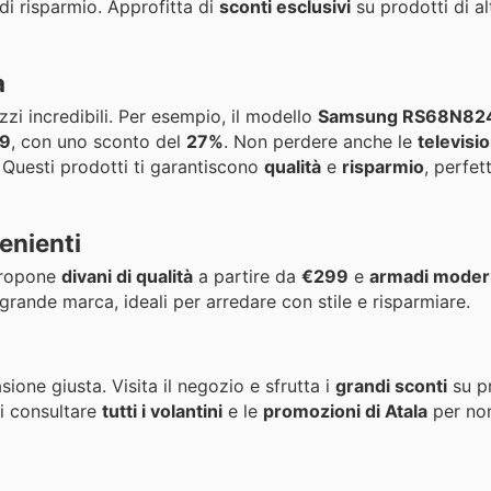
 di risparmio. Approfitta di
sconti esclusivi
su prodotti di al
a
zi incredibili. Per esempio, il modello
Samsung RS68N82
99
, con uno sconto del
27%
. Non perdere anche le
televisi
. Questi prodotti ti garantiscono
qualità
e
risparmio
, perfet
enienti
 propone
divani di qualità
a partire da
€299
e
armadi moder
grande marca, ideali per arredare con stile e risparmiare.
sione giusta. Visita il negozio e sfrutta i
grandi sconti
su pr
di consultare
tutti i volantini
e le
promozioni di Atala
per no