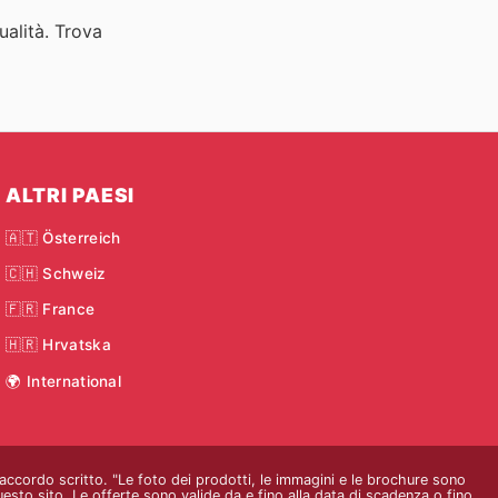
ualità. Trova
ALTRI PAESI
🇦🇹 Österreich
🇨🇭 Schweiz
🇫🇷 France
🇭🇷 Hrvatska
🌍 International
o accordo scritto. "Le foto dei prodotti, le immagini e le brochure sono
questo sito. Le offerte sono valide da e fino alla data di scadenza o fino