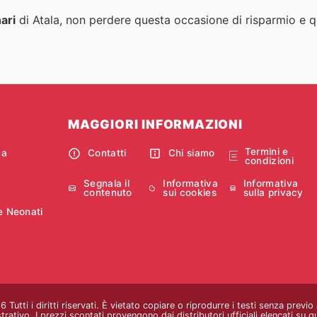
ari
di Atala, non perdere questa occasione di risparmio e q
MAGGIORI INFORMAZIONI
Termini e
ca
Contatti
Chi siamo
condizioni
Segnala il
Informativa
Informativa
contenuto
sui cookies
sulla privacy
e Neonati
Tutti i diritti riservati. È vietato copiare o riprodurre i testi senza previ
strativo. I prezzi scontati provengono dai distributori ufficiali elencati su 