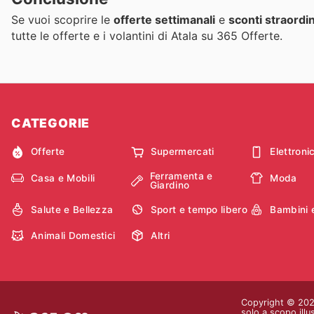
Se vuoi scoprire le
offerte settimanali
e
sconti straordin
tutte le offerte e i volantini di Atala su 365 Offerte.
CATEGORIE
Offerte
Supermercati
Elettroni
Ferramenta e
Casa e Mobili
Moda
Giardino
Salute e Bellezza
Sport e tempo libero
Bambini 
Animali Domestici
Altri
Copyright © 2026 
solo a scopo illu