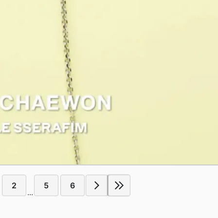
2
5
6
...