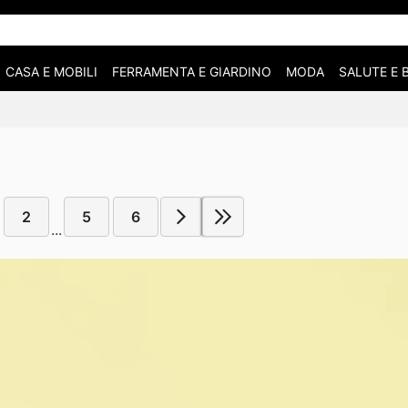
CASA E MOBILI
FERRAMENTA E GIARDINO
MODA
SALUTE E 
2
5
6
...