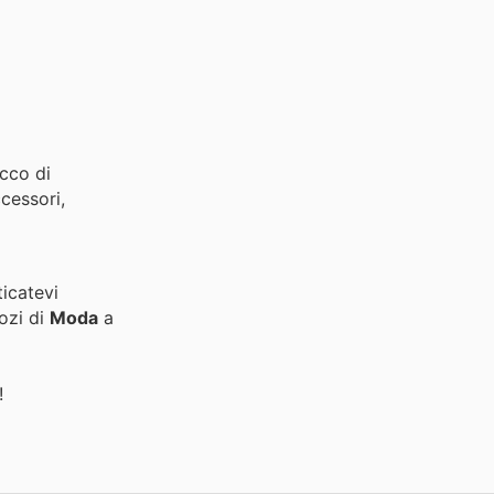
cco di
ccessori,
ticatevi
gozi di
Moda
a
!