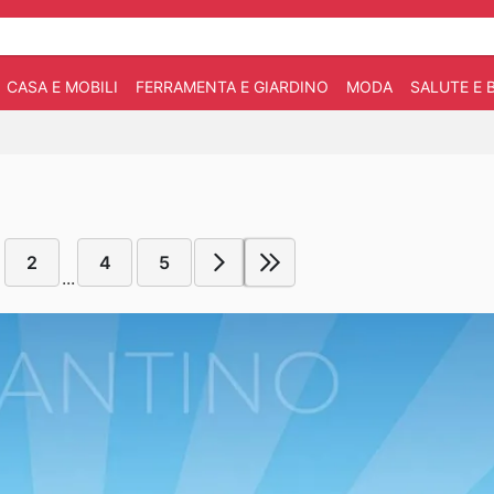
CASA E MOBILI
FERRAMENTA E GIARDINO
MODA
SALUTE E 
2
4
5
...