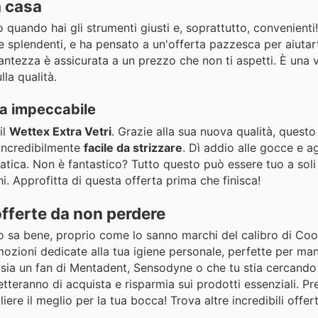
a casa
to quando hai gli strumenti giusti e, soprattutto, convenient
e splendenti, e ha pensato a un'offerta pazzesca per aiutar
lantezza è assicurata a un prezzo che non ti aspetti. È una
la qualità.
za impeccabile
il
Wettex Extra Vetri
. Grazie alla sua nuova qualità, questo
incredibilmente
facile da strizzare
. Dì addio alle gocce e ag
 fatica. Non è fantastico? Tutto questo può essere tuo a sol
i. Approfitta di questa offerta prima che finisca!
 offerte da non perdere
lo sa bene, proprio come lo sanno marchi del calibro di Co
mozioni dedicate alla tua igiene personale, perfette per ma
 sia un fan di Mentadent, Sensodyne o che tu stia cercando
tteranno di acquista e risparmia sui prodotti essenziali. Pr
iere il meglio per la tua bocca! Trova altre incredibili offer