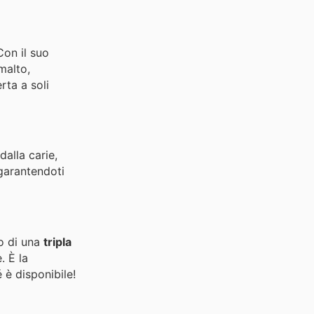
Con il suo
malto,
rta a soli
dalla carie,
 garantendoti
o di una
tripla
. È la
 è disponibile!