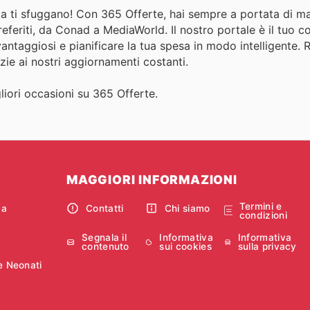
alia ti sfuggano! Con 365 Offerte, hai sempre a portata di ma
preferiti, da Conad a MediaWorld. Il nostro portale è il tuo
 vantaggiosi e pianificare la tua spesa in modo intelligente. 
ie ai nostri aggiornamenti costanti.
igliori occasioni su 365 Offerte.
MAGGIORI INFORMAZIONI
Termini e
ca
Contatti
Chi siamo
condizioni
Segnala il
Informativa
Informativa
contenuto
sui cookies
sulla privacy
e Neonati