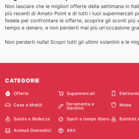
Non lasciare che le migliori offerte della settimana in It
più recenti di Amato Point e di tutti i tuoi supermercati 
fedele per confrontare le offerte, scoprire gli sconti più
tempo e denaro, e non perderti mai più un'occasione graz
Non perderti nulla! Scopri tutti gli ultimi volantini e le m
CATEGORIE
Offerte
Supermercati
Elettroni
Ferramenta e
Casa e Mobili
Moda
Giardino
Salute e Bellezza
Sport e tempo libero
Bambini 
Animali Domestici
Altri