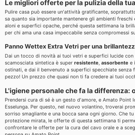
Le migliori offerte per la pulizia della tu
Pulire casa può essere un'attività gratificante, soprattut
sa quanto sia importante mantenere gli ambienti freschi 
aloni e superfici opache, perché questa settimana la bril
per chi ama una casa impeccabile senza compromessi sul
Panno Wettex Extra Vetri per una brillantez
Dai un tocco di novità ai tuoi vetri e superfici lucide con 
scamosciata sintetica è super
resistente
,
assorbente
e 
ostinati, e dai il benvenuto a superfici specchiate senza
pezzo! Un prezzo che quasi non ti fa credere ai tuoi occh
L'igiene personale che fa la differenza:
Prendersi cura di sé è un gesto d'amore, e Amato Point 
Esselunga. Per questo, nel nuovo volantino, troverai pro
sorriso smagliante e una bocca sana ogni giorno. Che tu
protezione mirata, le offerte di questa settimana ti perme
confrontare le offerte per la cura del cavo orale e a scegl
persona su Amato Point.