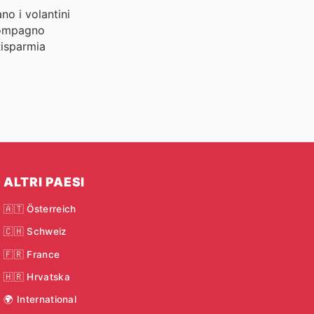
no i volantini
 compagno
Risparmia
ALTRI PAESI
🇦🇹 Österreich
🇨🇭 Schweiz
🇫🇷 France
🇭🇷 Hrvatska
🌍 International