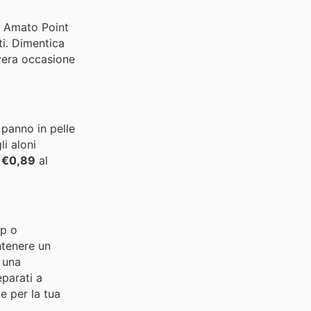
i! Amato Point
ti. Dimentica
 vera occasione
 panno in pelle
li aloni
i
€0,89
al
op o
ntenere un
 una
eparati a
te per la tua