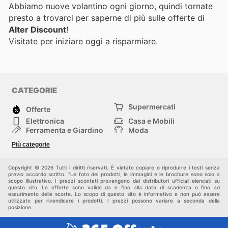
Abbiamo nuove volantino ogni giorno, quindi tornate
presto a trovarci per saperne di più sulle offerte di
Alter Discount
!
Visitate
per iniziare oggi a risparmiare.
CATEGORIE
Supermercati
Offerte
Elettronica
Casa e Mobili
Ferramenta e Giardino
Moda
Salute e Bellezza
Sport e tempo libero
Più categorie
Bambini e Neonati
Animali Domestici
Altri
Copyright © 2026 Tutti i diritti riservati. È vietato copiare o riprodurre i testi senza
previo accordo scritto. "Le foto dei prodotti, le immagini e le brochure sono solo a
scopo illustrativo. I prezzi scontati provengono dai distributori ufficiali elencati su
questo sito. Le offerte sono valide da e fino alla data di scadenza o fino ad
esaurimento delle scorte. Lo scopo di questo sito è informativo e non può essere
utilizzato per rivendicare i prodotti. I prezzi possono variare a seconda della
posizione.