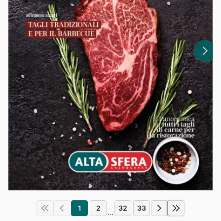
1
2
32
33
...