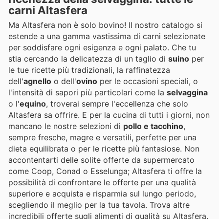
carni Altasfera
Ma Altasfera non è solo bovino! Il nostro catalogo si
estende a una gamma vastissima di carni selezionate
per soddisfare ogni esigenza e ogni palato. Che tu
stia cercando la delicatezza di un taglio di
suino
per
le tue ricette più tradizionali, la raffinatezza
dell'
agnello
o dell'
ovino
per le occasioni speciali, o
l'intensità di sapori più particolari come la
selvaggina
o l'
equino
, troverai sempre l'eccellenza che solo
Altasfera sa offrire. E per la cucina di tutti i giorni, non
mancano le nostre selezioni di
pollo e tacchino
,
sempre fresche, magre e versatili, perfette per una
dieta equilibrata o per le ricette più fantasiose. Non
accontentarti delle solite offerte da supermercato
come Coop, Conad o Esselunga; Altasfera ti offre la
possibilità di confrontare le offerte per una qualità
superiore e acquista e risparmia sul lungo periodo,
scegliendo il meglio per la tua tavola. Trova altre
incredibili offerte sugli alimenti di qualità su Altasfera.