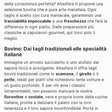
della consistenza perfetta? Altasfera ti propone una
selezione bovina che è pura arte macellaia. Ogni
taglio è scelto con cura maniacale, garantendo una
tracciabilità impeccabile
e una
freschezza
che farà la
differenza in ogni piatto. Dalle preparazioni più
classiche ai capolavori gourmet, qui trovi solo il
meglio.
Bovino: Dai tagli tradizionali alle specialità
italiane
Immagina un arrosto succulento o uno stufato dal
sapore ricco e avvolgente. Altasfera ti offre tagli
bovini tradizionali come lo
scamone
, il
girello
o il
petto
, ideali per piatti che richiedono lente cotture e
un gusto profondo. E per chi ama i classici
intramontabili, non possono mancare le nostre
fiorentine
e
costate
, vere e proprie icone della cucina
italiana, pronte a deliziare il palato con la loro
tenerezza e il loro sapore inconfondibile. Porta in