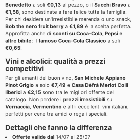
Benedetto
a soli
€0,13
al pezzo, o il
Succhi Bravo
a
€1,58
, sono destinate a fare felice tutta la famiglia.
Per chi desidera un'irresistibile merenda o uno snack,
Bob the nero fruit berry
a
€1,89
è la scelta perfetta.
Approfitta anche di
sconti su Coca-Cola, Pepsi e
altre bibite
: il
famoso Coca-Cola Classico
a soli
€0,65
!
Vini e alcolici: qualità a prezzi
competitivi
Per gli amanti del buon vino,
San Michele Appiano
Pinot Grigio
a solo
€7,49
e
Casa Dèfrà Merlot Colli
Iiberici
a
€2,15
sono tra le migliori offerte del
catalogo. Non perdere i
prezzi irresistibili
su
Vernaccia
,
Vermentino
e altri eccellenti vini italiani,
perfetti per cene tra amici o regali speciali.
Dettagli che fanno la differenza
Offerte valide dal
14/07 al 26/07