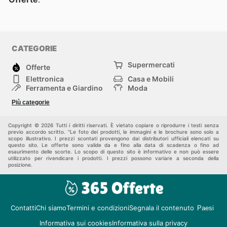
CATEGORIE
Supermercati
Offerte
Elettronica
Casa e Mobili
Ferramenta e Giardino
Moda
Salute e Bellezza
Sport e tempo libero
Più categorie
Bambini e Neonati
Animali Domestici
Altri
Copyright © 2026 Tutti i diritti riservati. È vietato copiare o riprodurre i testi senza
previo accordo scritto. "Le foto dei prodotti, le immagini e le brochure sono solo a
scopo illustrativo. I prezzi scontati provengono dai distributori ufficiali elencati su
questo sito. Le offerte sono valide da e fino alla data di scadenza o fino ad
esaurimento delle scorte. Lo scopo di questo sito è informativo e non può essere
utilizzato per rivendicare i prodotti. I prezzi possono variare a seconda della
posizione.
Contatti
Chi siamo
Termini e condizioni
Segnala il contenuto
Paesi
Informativa sui cookies
Informativa sulla privacy