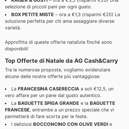
KAISER & GUSTI
– ora a €3,5 (risparmi €20) Una
selezione di piccoli pani per ogni gusto.
BOX PETITE MISTE
– ora a €1,3 (risparmi €20) La
soluzione perfetta per chi ama assaggiare diverse
varietà.
Approfitta di queste offerte natalizie finché sono
disponibili!
Top Offerte di Natale da AG Cash&Carry
Tra le numerose proposte, vogliamo evidenziare
alcune delle nostre offerte più vantaggiose:
La
FRANCESINA CASERECCIA
a soli €12,5, un
vero affare per un pane dal gusto autentico.
La
BAGUETTE SPIGA GRANDE
e la
BAGUETTE
FRANCESE
, entrambe a un prezzo speciale che vi
permetterà di fare scorta per le feste.
I deliziosi
BOCCONCINO CON OLIVE VERDI
e