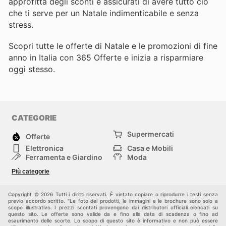
approfitta degli sconti e assicurati di avere tutto ciò
che ti serve per un Natale indimenticabile e senza
stress.
Scopri tutte le offerte di Natale e le promozioni di fine
anno in Italia con 365 Offerte e inizia a risparmiare
oggi stesso.
CATEGORIE
Supermercati
Offerte
Elettronica
Casa e Mobili
Ferramenta e Giardino
Moda
Salute e Bellezza
Sport e tempo libero
Più categorie
Bambini e Neonati
Animali Domestici
Altri
Copyright © 2026 Tutti i diritti riservati. È vietato copiare o riprodurre i testi senza
previo accordo scritto. "Le foto dei prodotti, le immagini e le brochure sono solo a
scopo illustrativo. I prezzi scontati provengono dai distributori ufficiali elencati su
questo sito. Le offerte sono valide da e fino alla data di scadenza o fino ad
esaurimento delle scorte. Lo scopo di questo sito è informativo e non può essere