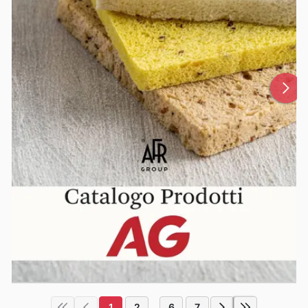
1
2
6
7