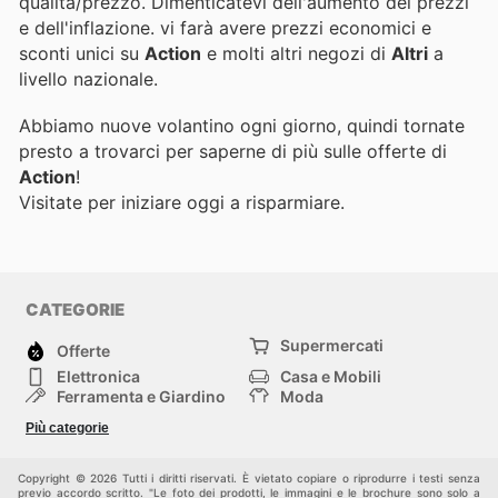
qualità/prezzo. Dimenticatevi dell'aumento dei prezzi
e dell'inflazione.
vi farà avere prezzi economici e
sconti unici su
Action
e molti altri negozi di
Altri
a
livello nazionale.
Abbiamo nuove volantino ogni giorno, quindi tornate
presto a trovarci per saperne di più sulle offerte di
Action
!
Visitate
per iniziare oggi a risparmiare.
CATEGORIE
Supermercati
Offerte
Elettronica
Casa e Mobili
Ferramenta e Giardino
Moda
Salute e Bellezza
Sport e tempo libero
Più categorie
Bambini e Neonati
Animali Domestici
Altri
Copyright © 2026 Tutti i diritti riservati. È vietato copiare o riprodurre i testi senza
previo accordo scritto. "Le foto dei prodotti, le immagini e le brochure sono solo a