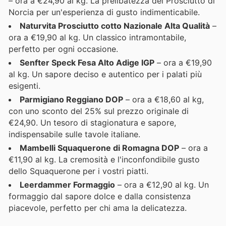
– ora a €24,90 al kg. La prelibatezza del Prosciutto di
Norcia per un'esperienza di gusto indimenticabile.
Naturvita Prosciutto cotto Nazionale Alta Qualità
–
ora a €19,90 al kg. Un classico intramontabile,
perfetto per ogni occasione.
Senfter Speck Fesa Alto Adige IGP
– ora a €19,90
al kg. Un sapore deciso e autentico per i palati più
esigenti.
Parmigiano Reggiano DOP
– ora a €18,60 al kg,
con uno sconto del 25% sul prezzo originale di
€24,90. Un tesoro di stagionatura e sapore,
indispensabile sulle tavole italiane.
Mambelli Squaquerone di Romagna DOP
– ora a
€11,90 al kg. La cremosità e l'inconfondibile gusto
dello Squaquerone per i vostri piatti.
Leerdammer Formaggio
– ora a €12,90 al kg. Un
formaggio dal sapore dolce e dalla consistenza
piacevole, perfetto per chi ama la delicatezza.