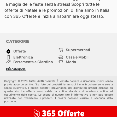
la magia delle feste senza stress! Scopri tutte le
offerte di Natale e le promozioni di fine anno in Italia
con 365 Offerte e inizia a risparmiare oggi stesso.
CATEGORIE
Supermercati
Offerte
Elettronica
Casa e Mobili
Ferramenta e Giardino
Moda
Salute e Bellezza
Sport e tempo libero
Più categorie
Bambini e Neonati
Animali Domestici
Altri
Copyright © 2026 Tutti i diritti riservati. È vietato copiare o riprodurre i testi senza
previo accordo scritto. "Le foto dei prodotti, le immagini e le brochure sono solo a
scopo illustrativo. I prezzi scontati provengono dai distributori ufficiali elencati su
questo sito. Le offerte sono valide da e fino alla data di scadenza o fino ad
esaurimento delle scorte. Lo scopo di questo sito è informativo e non può essere
utilizzato per rivendicare i prodotti. I prezzi possono variare a seconda della
posizione.